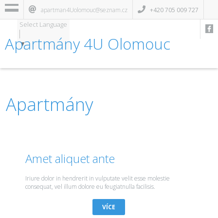
apartman4Uolomouc@seznam.cz
+420 705 009 727
Select Language
Apartmány 4U Olomouc
▼
Apartmány
Amet aliquet ante
Iriure dolor in hendrerit in vulputate velit esse molestie
consequat, vel illum dolore eu feugiatnulla facilisis.
VÍCE