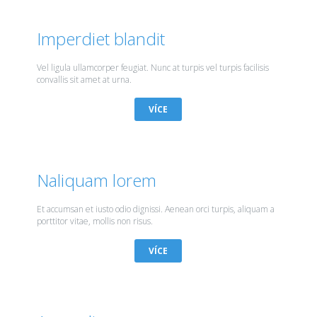
Imperdiet blandit
Vel ligula ullamcorper feugiat. Nunc at turpis vel turpis facilisis
convallis sit amet at urna.
VÍCE
Naliquam lorem
Et accumsan et iusto odio dignissi. Aenean orci turpis, aliquam a
porttitor vitae, mollis non risus.
VÍCE