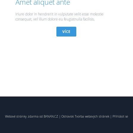
Amet aliquet ante
Iriure dolor in hendrerit in vulputate velit esse molestie
consequat, vel illum dolore eu feugiatnulla facilisis.
VÍCE
Webové stránky zdarma
od
BANAN.CZ
|
Ostravski Tvorba webových stránek
|
Přihlásit se