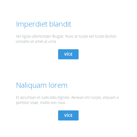
Imperdiet blandit
Vel ligula ullamcorper feugiat. Nunc at turpis vel turpis facilisis
convallis sit amet at urna.
VÍCE
Naliquam lorem
Et accumsan et iusto odio dignissi. Aenean orci turpis, aliquam a
porttitor vitae, mollis non risus.
VÍCE